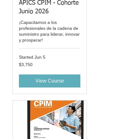
APICS CPIM - Cohorte
Junio 2026
¡Capacitamos a los
profesionales de la cadena de
suministro para liderar, innovar
y prosperar!
Started Jun 5
3,750
$3,750
US
dollars
View Course