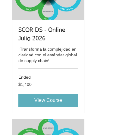
SCOR DS - Online
Julio 2026
¡Transforma la complejidad en
claridad con el estándar global
de supply chain!
Ended
1,400
$1,400
US
dollars
View Course