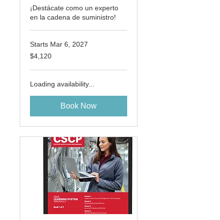
¡Destácate como un experto
en la cadena de suministro!
Starts Mar 6, 2027
4,120
$4,120
US
dollars
Loading availability...
Book Now