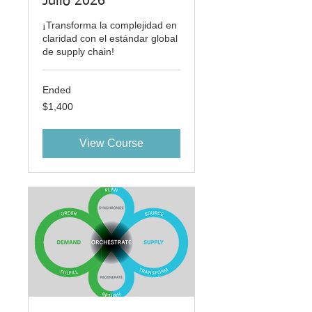
Julio 2026
¡Transforma la complejidad en
claridad con el estándar global
de supply chain!
Ended
1,400
$1,400
US
dollars
View Course