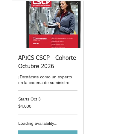
APICS CSCP - Cohorte
Octubre 2026
¡Destácate como un experto
en la cadena de suministro!
Starts Oct 3
4,000
$4,000
US
dollars
Loading availability...