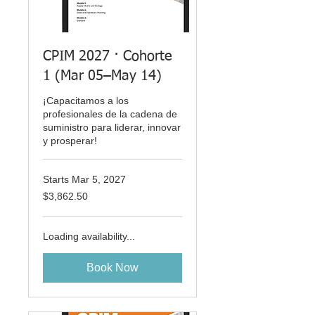
CPIM 2027 · Cohorte
1 (Mar 05–May 14)
¡Capacitamos a los
profesionales de la cadena de
suministro para liderar, innovar
y prosperar!
Starts Mar 5, 2027
3,862.50
$3,862.50
US
dollars
Loading availability...
Book Now