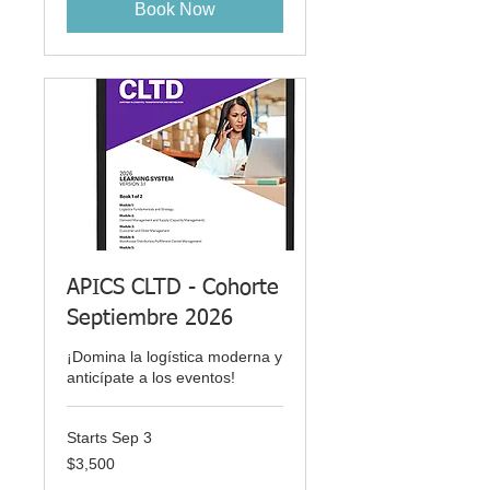
Book Now
APICS CLTD - Cohorte
Septiembre 2026
¡Domina la logística moderna y
anticípate a los eventos!
Starts Sep 3
3,500
$3,500
US
dollars