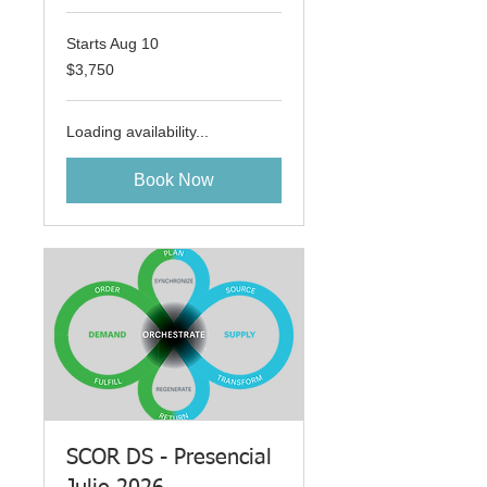
Starts Aug 10
3,750
$3,750
US
dollars
Loading availability...
Book Now
SCOR DS - Presencial