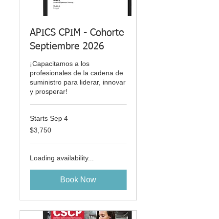
APICS CPIM - Cohorte
Septiembre 2026
¡Capacitamos a los
profesionales de la cadena de
suministro para liderar, innovar
y prosperar!
Starts Sep 4
3,750
$3,750
US
dollars
Loading availability...
Book Now