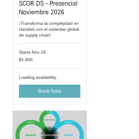
SCOR DS - Presencial
Noviembre 2026
¡Transforma la complejidad en
claridad con el estándar global
de supply chain!
Starts Nov 18
1,400
$1,400
US
dollars
Loading availability...
Book Now