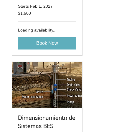
Starts Feb 1, 2027
1,500
$1,500
US
dollars
Loading availability...
Book Now
Dimensionamiento de
Sistemas BES