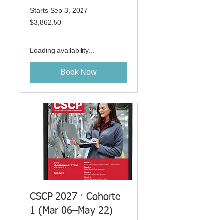
Starts Sep 3, 2027
3,862.50
$3,862.50
US
dollars
Loading availability...
Book Now
CSCP 2027 · Cohorte
1 (Mar 06–May 22)