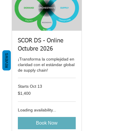
SCOR DS - Online
Octubre 2026
REVIEWS
¡Transforma la complejidad en
claridad con el estándar global
de supply chain!
Starts Oct 13
1,400
$1,400
US
dollars
Loading availability...
Book Now