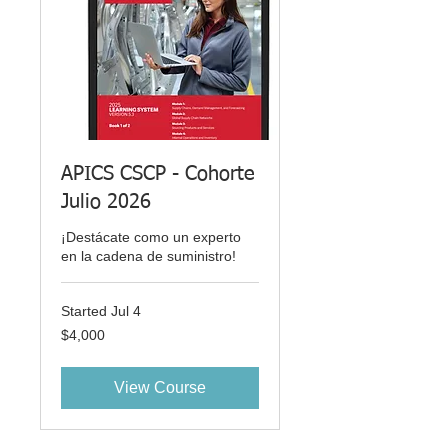
APICS CSCP - Cohorte
Julio 2026
¡Destácate como un experto
en la cadena de suministro!
Started Jul 4
4,000
$4,000
US
dollars
View Course