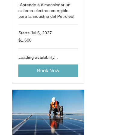
¡Aprende a dimensionar un
sistema electrosumergible
para la industria del Petróleo!
Starts Jul 6, 2027
1,600
$1,600
US
dollars
Loading availability...
Book Now