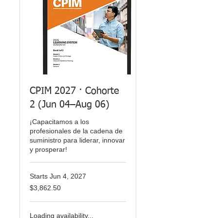
CPIM 2027 · Cohorte
2 (Jun 04–Aug 06)
¡Capacitamos a los
profesionales de la cadena de
suministro para liderar, innovar
y prosperar!
Starts Jun 4, 2027
3,862.50
$3,862.50
US
dollars
Loading availability...